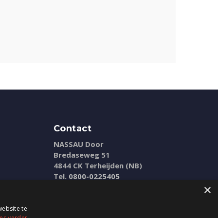
Contact
NASSAU Door
Bredaseweg 51
4844 CK Terheijden (NB)
Tel.
0800-0225405
E-mail:
info@nassaudoor.nl
×
ebsite te
es verder