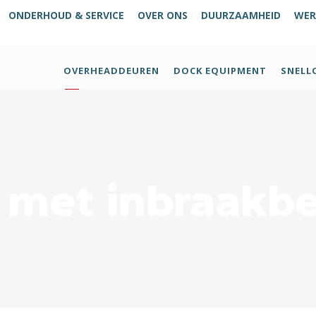
ONDERHOUD & SERVICE
OVER ONS
DUURZAAMHEID
WER
OVERHEADDEUREN
DOCK EQUIPMENT
SNELL
met inbraakbe