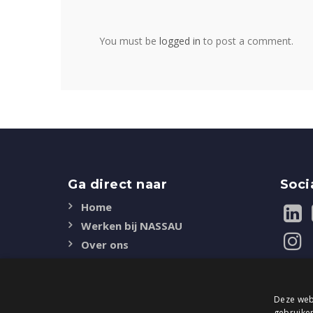
You must be
logged in
to post a comment.
Ga direct naar
Soci
Home
Werken bij NASSAU
Over ons
Duurzaamheid
Certificaten
Deze webs
Contact
gebruiken