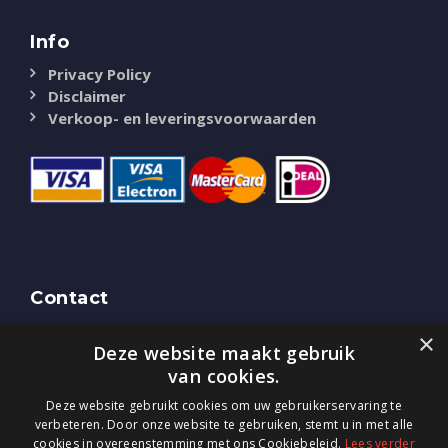
Info
Privacy Policy
Disclaimer
Verkoop- en leveringsvoorwaarden
Contact
NASSAU Door
×
Deze website maakt gebruik
Bredaseweg 51
4844 CK Terheijden (NB)
van cookies.
Tel.
0800-0225405
Deze website gebruikt cookies om uw gebruikerservaring te
E-mail:
info@nassaudoor.nl
verbeteren. Door onze website te gebruiken, stemt u in met alle
cookies in overeenstemming met ons Cookiebeleid.
Lees verder