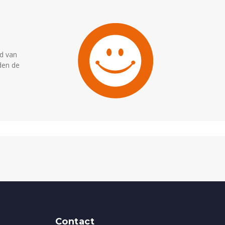
id van
rden de
Contact