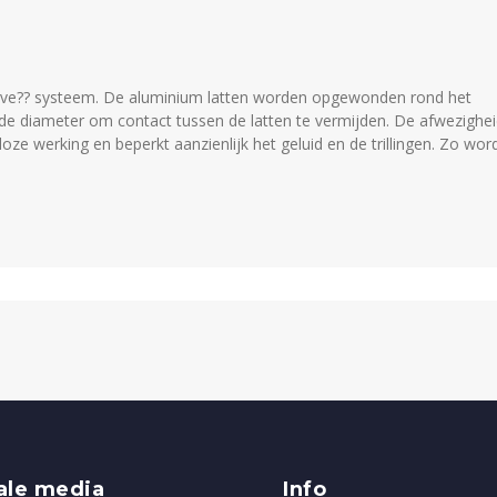
Drive?? systeem. De aluminium latten worden opgewonden rond het
ende diameter om contact tussen de latten te vermijden. De afwezighe
loze werking en beperkt aanzienlijk het geluid en de trillingen. Zo wo
ale media
Info