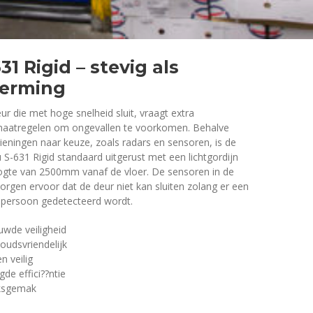
31 Rigid – stevig als
erming
ur die met hoge snelheid sluit, vraagt extra
smaatregelen om ongevallen te voorkomen. Behalve
eningen naar keuze, zoals radars en sensoren, is de
 S-631 Rigid standaard uitgerust met een lichtgordijn
ogte van 2500mm vanaf de vloer. De sensoren in de
zorgen ervoor dat de deur niet kan sluiten zolang er een
 persoon gedetecteerd wordt.
wde veiligheid
udsvriendelijk
n veilig
de effici??ntie
ksgemak