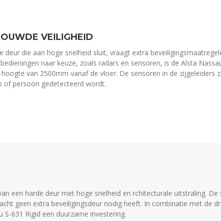
BOUWDE VEILIGHEID
e deur die aan hoge snelheid sluit, vraagt extra beveiligingsmaatre
bedieningen naar keuze, zoals radars en sensoren, is de Alsta Nassau
 hoogte van 2500mm vanaf de vloer. De sensoren in de zijgeleiders zo
 of persoon gedetecteerd wordt.
an een harde deur met hoge snelheid en rchitecturale uitstraling. De 
acht geen extra beveiligingsdeur nodig heeft. In combinatie met de d
u S-631 Rigid een duurzame investering.