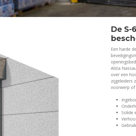
De S-6
besch
Een harde de
beveiliging
openingsbedi
Alsta Nassau
over een ho
zijgeleiders 
voorwerp of
Ingebou
Onderho
Solide e
Verhoog
Gebrui