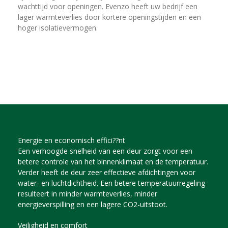
wachttijd voor openingen. Evenzo heeft uw bedrijf een
lager warmteverlies door kortere openingstijden en een
hoger isolatievermogen.
Energie en economisch effici??nt
Een verhoogde snelheid van een deur zorgt voor een
betere controle van het binnenklimaat en de temperatuur.
Verder heeft de deur zeer effectieve afdichtingen voor
water- en luchtdichtheid. Een betere temperatuurregeling
resulteert in minder warmteverlies, minder
energieverspilling en een lagere CO2-uitstoot.
Veiligheid en comfort