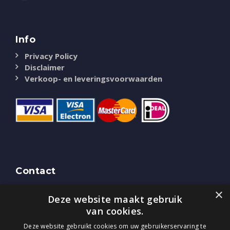
Info
Privacy Policy
Disclaimer
Verkoop- en leveringsvoorwaarden
Contact
NASSAU Door
×
Deze website maakt gebruik
Bredaseweg 51
4844 CK Terheijden (NB)
van cookies.
Tel.
0800-0225405
Deze website gebruikt cookies om uw gebruikerservaring te