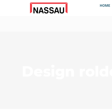
HOME
Design rold