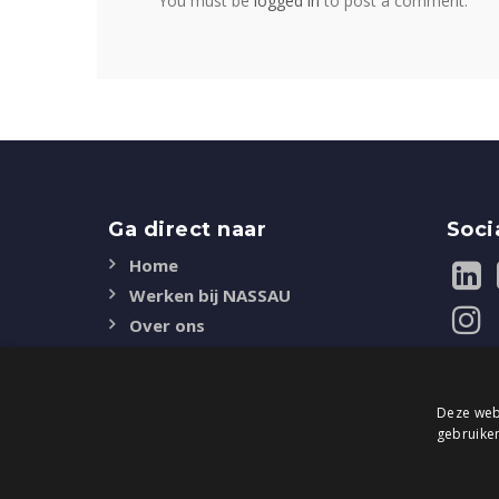
You must be
logged in
to post a comment.
Ga direct naar
Soci
Home
Werken bij NASSAU
Over ons
Duurzaamheid
Certificaten
Deze webs
Contact
gebruiken