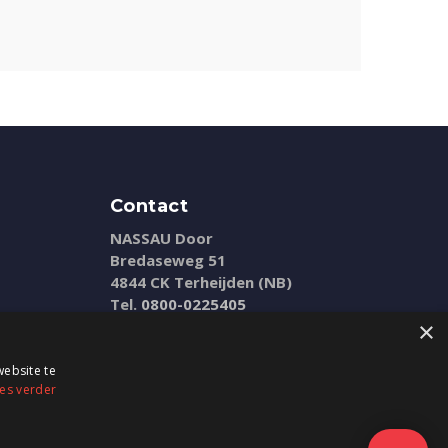
Contact
NASSAU Door
Bredaseweg 51
4844 CK Terheijden (NB)
Tel.
0800-0225405
E-mail:
info@nassaudoor.nl
×
ebsite te
es verder