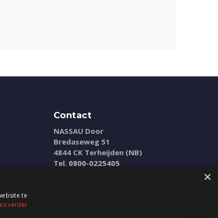
Contact
NASSAU Door
Bredaseweg 51
4844 CK Terheijden (NB)
Tel.
0800-0225405
E-mail:
info@nassaudoor.nl
×
ebsite te
es verder