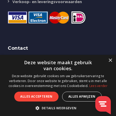
Verkoop- en leveringsvoorwaarden
Contact
NASSAU Door
×
Deze website maakt gebruik
Bredaseweg 51
van cookies.
4844 CK Terheijden (NB)
Tel.
0800-0225405
Deze website gebruikt cookies om uw gebruikerservaring te
E-mail:
info@nassaudoor.nl
verbeteren. Door onze website te gebruiken, stemt u in met alle
cookies in overeenstemming met ons Cookiebeleid.
Lees verder
ALLES ACCEPTEREN
ALLES AFWIJZEN
Copyright Nassau Door, All Rights Reserved | NASSAU
Door A/S, Part of ASSA ABLOY | ASSA ABLOY
DETAILS WEERGEVEN