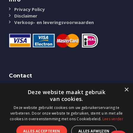
Privacy Policy
Disclaimer
Verkoop- en leveringsvoorwaarden
Contact
NASSAU Door
×
Deze website maakt gebruik
Bredaseweg 51
4844 CK Terheijden (NB)
van cookies.
Tel.
0800-0225405
Deze website gebruikt cookies om uw gebruikerservaring te
E-mail:
info@nassaudoor.nl
verbeteren. Door onze website te gebruiken, stemt u in met alle
cookies in overeenstemming met ons Cookiebeleid.
Lees verder
ALLES ACCEPTEREN
ALLES AFWIJZEN