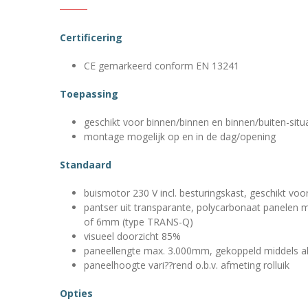
Certificering
CE gemarkeerd conform EN 13241
Toepassing
geschikt voor binnen/binnen en binnen/buiten-situa
montage mogelijk op en in de dag/opening
Standaard
buismotor 230 V incl. besturingskast, geschikt vo
pantser uit transparante, polycarbonaat panelen
of 6mm (type TRANS-Q)
visueel doorzicht 85%
paneellengte max. 3.000mm, gekoppeld middels a
paneelhoogte vari??rend o.b.v. afmeting rolluik
Opties