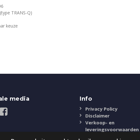
96
 (type TRANS-Q)
aar keuze
ale media
Info
Privacy Policy
Disclaimer
Verkoop- en
leveringsvoorwaarden