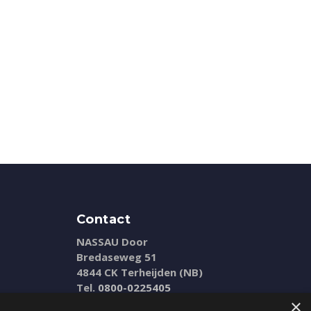
Contact
NASSAU Door
Bredaseweg 51
4844 CK Terheijden (NB)
Tel.
0800-0225405
E-mail:
info@nassaudoor.nl
×