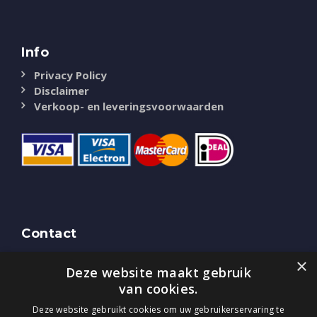
Info
Privacy Policy
Disclaimer
Verkoop- en leveringsvoorwaarden
Contact
NASSAU Door
×
Deze website maakt gebruik
Bredaseweg 51
4844 CK Terheijden (NB)
van cookies.
Tel.
0800-0225405
Deze website gebruikt cookies om uw gebruikerservaring te