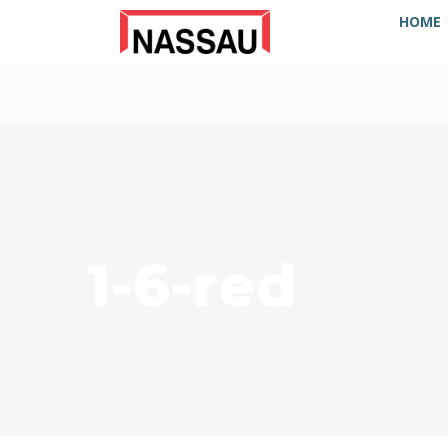
HOME
1-6-red